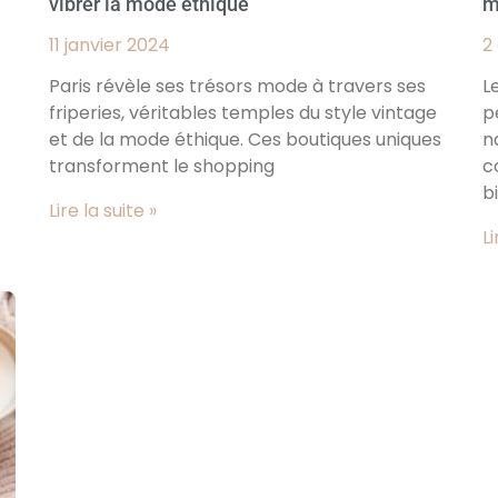
vibrer la mode éthique
m
11 janvier 2024
2
Paris révèle ses trésors mode à travers ses
L
friperies, véritables temples du style vintage
p
et de la mode éthique. Ces boutiques uniques
n
transforment le shopping
c
b
Lire la suite »
Li