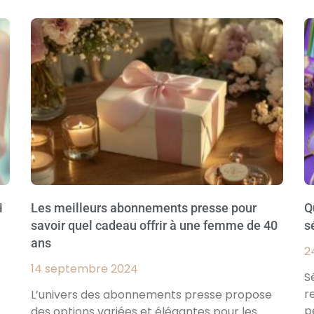
i
Les meilleurs abonnements presse pour
Q
savoir quel cadeau offrir à une femme de 40
s
ans
2
14 septembre 2024
S
r
L’univers des abonnements presse propose
p
des options variées et élégantes pour les