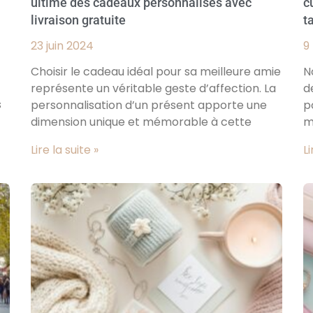
ultime des cadeaux personnalisés avec
c
livraison gratuite
t
23 juin 2024
9
Choisir le cadeau idéal pour sa meilleure amie
N
représente un véritable geste d’affection. La
d
s
personnalisation d’un présent apporte une
p
dimension unique et mémorable à cette
m
Lire la suite »
Li