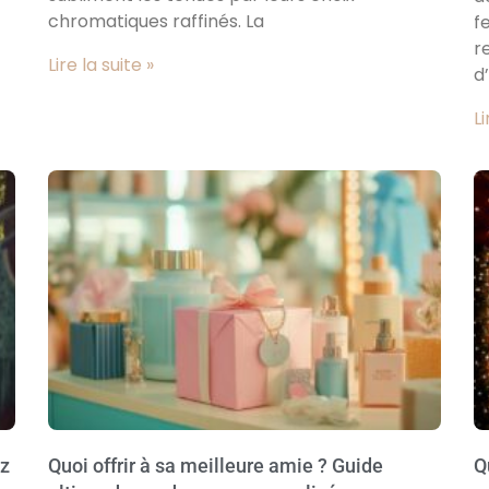
chromatiques raffinés. La
f
r
Lire la suite »
d
Li
ez
Quoi offrir à sa meilleure amie ? Guide
Q