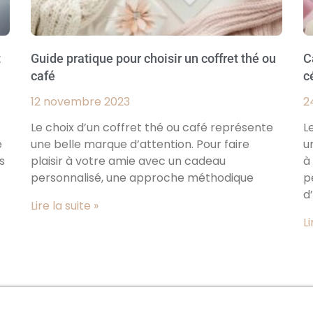
t
Guide pratique pour choisir un coffret thé ou
C
café
c
12 novembre 2023
2
Le choix d’un coffret thé ou café représente
L
e
une belle marque d’attention. Pour faire
u
s
plaisir à votre amie avec un cadeau
à
personnalisé, une approche méthodique
p
d
Lire la suite »
Li