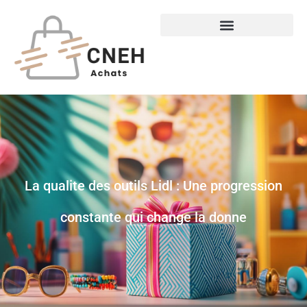
La qualite des outils Lidl : Une progression
constante qui change la donne